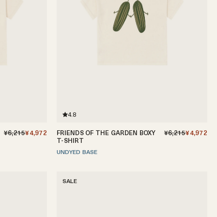
4.8
¥6,215
¥4,972
FRIENDS OF THE GARDEN BOXY
¥6,215
¥4,972
T-SHIRT
UNDYED BASE
1-2歳
2-3歳
3-4歳
4-5歳
SALE