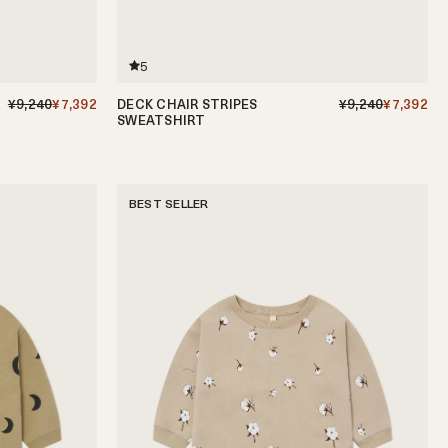
5
¥9,240
¥7,392
DECK CHAIR STRIPES
¥9,240
¥7,392
SWEATSHIRT
6-12ヶ月
1-2歳
2-3歳
3-4歳
4-5歳
BEST SELLER