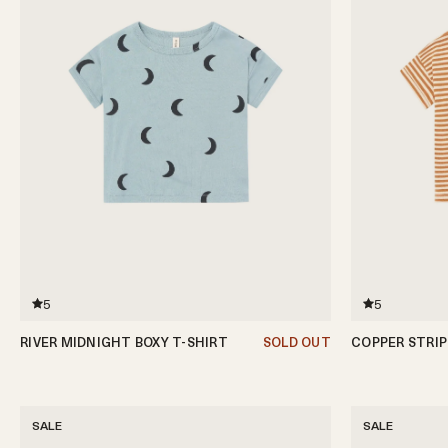
5
5
RIVER MIDNIGHT BOXY T-SHIRT
SOLD OUT
COPPER STRIP
6-12ヶ月
1-2歳
2-3歳
3-4歳
4-5歳
6-12ヶ月
1-2歳
2
SALE
SALE