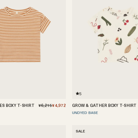
5
ES BOXY T-SHIRT
¥6,215
¥4,972
GROW & GATHER BOXY T-SHIRT
-3歳
3-4歳
4-5歳
UNDYED BASE
0-6ヶ月
6-12ヶ月
1-2歳
2-3歳
3-4歳
4-
SALE