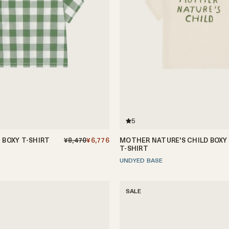
5
 BOXY T-SHIRT
¥8,470
¥6,776
MOTHER NATURE'S CHILD BOXY
T-SHIRT
1-2歳
2-3歳
3-4歳
4-5歳
UNDYED BASE
1-2歳
2-3歳
3-4歳
4-5歳
SALE