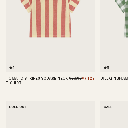
5
5
TOMATO STRIPES SQUARE NECK
¥8,910
¥7,128
DILL GINGHAM
T-SHIRT
0-6ヶ月
6-12ヶ月
6-12ヶ月
1-2歳
2-3歳
3-4歳
4-5歳
SOLD OUT
SALE