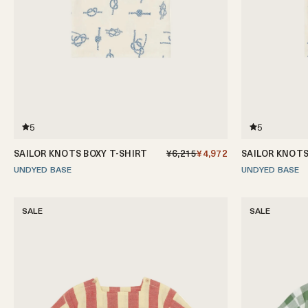
5
5
SAILOR KNOTS BOXY T-SHIRT
¥6,215
¥4,972
SAILOR KNOTS
UNDYED BASE
6-12ヶ月
1-2歳
2-3歳
3-4歳
4-5歳
UNDYED BASE
6-12ヶ月
1-2歳
2
SALE
SALE