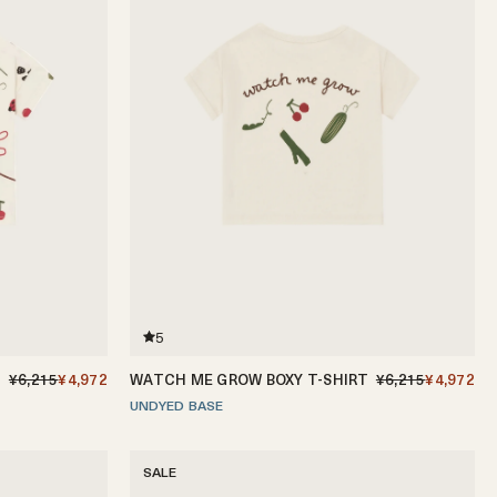
5
¥6,215
¥4,972
WATCH ME GROW BOXY T-SHIRT
¥6,215
¥4,972
5歳
UNDYED BASE
1-2歳
2-3歳
3-4歳
4-5歳
SALE