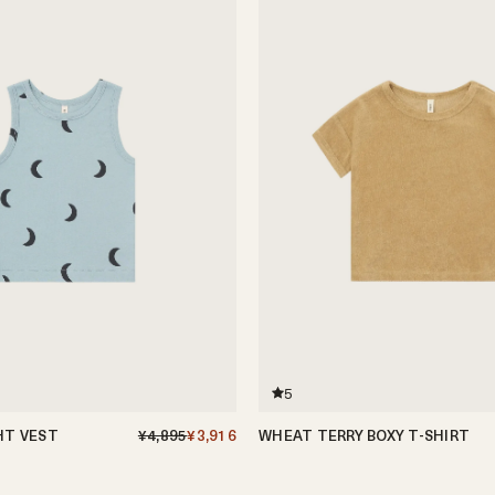
5
HT VEST
¥4,895
¥3,916
WHEAT TERRY BOXY T-SHIRT
-3歳
3-4歳
4-5歳
6-12ヶ月
1-2歳
2-3歳
3-4歳
4-5歳