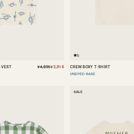
5
 VEST
¥4,895
¥3,916
CREW BOXY T-SHIRT
-3歳
3-4歳
4-5歳
UNDYED BASE
6-12ヶ月
1-2歳
2-3歳
3-4歳
4-5歳
SALE