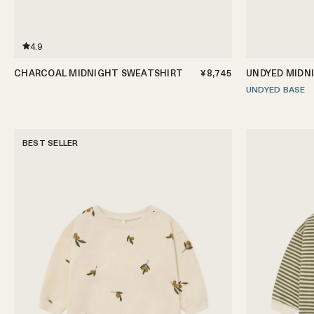
4.9
CHARCOAL MIDNIGHT SWEATSHIRT
¥8,745
UNDYED MIDN
3-6ヶ月
6-12ヶ月
1-2歳
2-3歳
3-4歳
4-5歳
UNDYED BASE
3-6ヶ月
6-12ヶ月
BEST SELLER