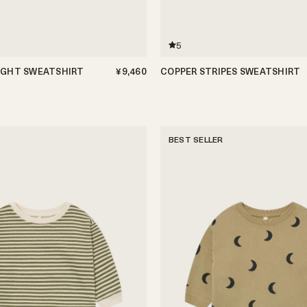
5
IGHT SWEATSHIRT
¥9,460
COPPER STRIPES SWEATSHIRT
1-2歳
2-3歳
3-4歳
4-5歳
6-12ヶ月
1-2歳
2-3歳
3-4歳
4-5歳
BEST SELLER