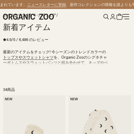
コンテンツへスキップ
ています。
ニュースレターに登録
、新作コレクションの情報を誰よりも早くお
ホーム
/
ベビー & キッズウェア
/
新着アイテム
4.9
/5
/
6,486
のレビュー
最新のアイテムをチェック! 今シーズンのトレンドカラーの
トップスやスウェットシャツ
を、Organic Zooのシグネチャ
ー
ボトムスやスウェットパンツ
と組み合わせて、キッズやベ
ビーが着心地よく着られる遊び心のあるコーディネートを楽
しもう!
34商品
NEW
NEW