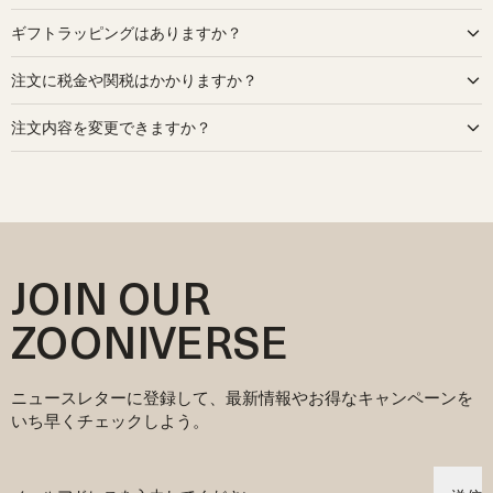
のコットン製品は、認定オーガニックの**グローバル・オーガニッ
Organic Zooのオーガニックコットンは、赤ちゃんのお肌にも地球
ギフトラッピングはありますか？
ク・テキスタイル・スタンダード（GOTS）**のコットン生産者お
にもやさしい、自然そのままの素材です。有害な農薬や合成肥料や
よび製造業者からのみ調達しています。このコットンは、栽培から
遺伝子組み換えの種は使わずに、丁寧に育てられています。だから
はい、承っております。商品を素敵なギフトバッグに入れてお届け
生産に至るまで、最も高い環境的・社会的基準を満たしており、有
注文に税金や関税はかかりますか？
こそ、敏感なお肌にも安心してお使いいただけます。
できます。ご注文手続きの際にギフトラッピングを選択してくださ
害な化学物質、農薬、または合成肥料を使用していないことが保証
ウールは、動物への思いやりと自然との共生を大切にしている農場
い。
イギリス、日本、EU、スイス、ノルウェー、オーストラリア、ニュ
されています。また、公正な労働慣行を重視しています。
から届いたもの。環境に配慮した土地で、大切に育てられた羊たち
注文内容を変更できますか？
ージーランド、クウェート、メキシコ、イスラエル、UAE、カター
私たちのバージンウール製品は、倫理的な動物管理と土地の管理を
のウールを使用しています。心地よく通気性が良く、ずっと包まれ
ル、韓国、シンガポール、香港へのご注文は、
すべての関税および
重視する持続可能で再生可能な農家から調達しています。農家は**
イギリス国内のご注文の変更をご希望の場合は、
こちら
よりご連絡
ていたくなるようなやさしい着心地です。
税金を含んだ価格表示となっています。
責任あるウール基準（RWS）**を満たすか、それを超えています。
ください。
私たちは、ものづくりの過程でもできるだけ自然に寄り添いたいと
アメリカとカナダへのご注文は、すべての輸入関税および税金を含
これにより、私たちのウールは環境に配慮し、土壌の健康を回復さ
海外からのご注文は、注文内容の変更ができません。
考えています。洗浄や染色は必要最低限にとどめ、どうしても染色
んだ価格表示ですが、現地の消費税はチェックアウト時に別途計算
せ、生物多様性を促進し、エコロジカルな影響を最小限に抑える農
ご注文に別の商品を追加したい場合は、商品を改めてご注文くださ
が必要なときは環境に配慮した安全な染料を選んでいます。こうす
されます。
業慣行に基づいて生産されています。
い。
ることで、水やエネルギーの使用を抑えながら素材本来のやさしさ
その他の国へのご注文の場合、関税や税金は自動的に計算され、チ
サステナビリティへの取り組みや調達方法、素材に関する認証の詳
ご注文が発送された後のキャンセル・変更はできませんので、あら
を守っています。
JOIN OUR
ェックアウト時に表示されます。お住まいの国によっては、
細については、当社ウェブサイトの「Our Story」セクションをご覧
かじめご了承ください。
素材のこと、認証のこと、私たちのサステナブルな取り組みについ
DDP（関税込み配達）またはDDU（関税・税金別払い）を選択いた
ください。そこでは、サプライチェーンに関する詳しい情報や、環
てもっと詳しく知りたい方は、ウェブサイト内の「Explore」セクシ
ZOONIVERSE
だけます。
境に優しい生産に対する私たちのこだわり、そして赤ちゃんの肌に
ョンをご覧ください。赤ちゃんにもこれからの地球にもやさしいベ
なお、DDUを選択された場合は、配達時に必要な関税および税金の
も地球にも優しい衣料作りのために努力していることが紹介されて
ビーウェアを目指して、私たちの想いを込めてご紹介しています。
お支払いはお客様のご負担となります。お支払いが完了しない場
います。
合、配送業者は荷物を引き渡さない場合がありますのでご注意くだ
ニュースレターに登録して、最新情報やお得なキャンペーンを
さい。
いち早くチェックしよう。