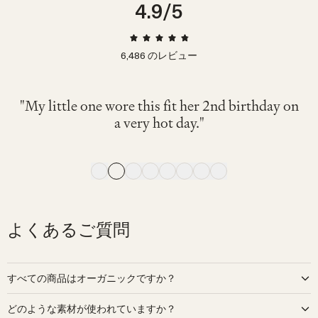
4.9
/5
6,486
のレビュー
"可愛くて着心地が良く、動きやすそうでし
"色々なTシャツやブラウスに相性◎ 素材も
"My little one wore this fit her 2nd birthday on
"My 4 month old wore this and looked great
"Very comfy. I've bought the same model for
"The navy color is cute and stylish. It looks
"The colors are neutral and respect natural
た。サロペットですが脱ぎ着しやすいのも
気持ちよく、この青色が夏らしさをさらに
"Soft and comfortable."
comfortable to wear."
and comfortable."
winter. I love it"
a very hot day."
tones."
出してくれてとても良かったです!!"
良かったです。"
よくあるご質問
すべての商品はオーガニックですか？
Organic Zooでは、赤ちゃんのために優しいだけでなく、地球にも
どのような素材が使われていますか？
優しいベビーウェアを作ることに深くコミットしています。私たち