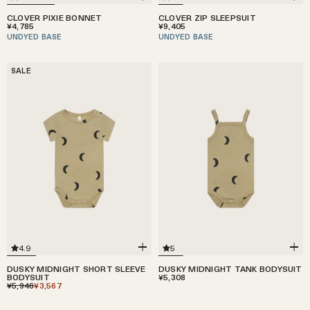
CLOVER PIXIE BONNET
CLOVER ZIP SLEEPSUIT
¥4,785
¥9,405
UNDYED BASE
UNDYED BASE
SALE
4.9
5
DUSKY MIDNIGHT SHORT SLEEVE
DUSKY MIDNIGHT TANK BODYSUIT
BODYSUIT
¥5,308
¥5,946
¥3,567