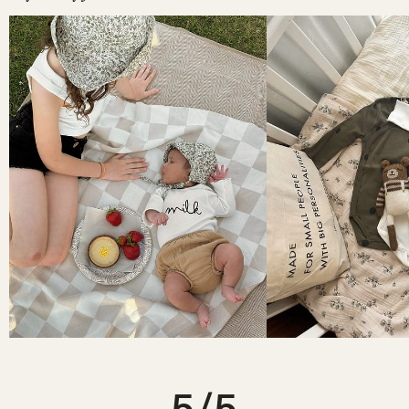
サイズ選びのポイント:
関税・消費税込み
午後1時（GMT）までのご注文は、当日発送いたします。
新生児
- 0-3ヶ月サイズは、生後3か月頃までの赤ちゃんに快適に着ていた
簡単返品
だけるサイズです。できるだけ長く着用したいという場合は、ワンサイ
返品は商品到着後14日以内に承ります。
ズ上もご検討ください。
未使用・未洗濯で、受け取った時と同じ状態でご返送ください。
返品に関するよくある質問は
こちら
。
キッズ
- トップスは、少しゆとりを持たせたい場合にはサイズアップがお
すすめです。ボトムスやロンパースは、基本的に月齢に合ったサイズで
問題ありません。迷った場合は、ワンサイズ上をお選びいただくと安心
です。
BODYSUIT
Age
Length
Width
Sleeve (from neck to cuff)
NB
34cm
19.5cm
26cm
0-3 months
36cm
21cm
27cm
3-6 months
38.5cm
22.5cm
29cm
5
/5