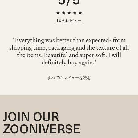
6-12 months
42.5cm
26cm
31cm
14
のレビュー
"Everything was better than expected- from
shipping time, packaging and the texture of all
the items. Beautiful and super soft. I will
definitely buy again."
すべてのレビューを読む
JOIN OUR
ZOONIVERSE