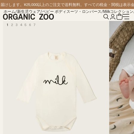
コンテンツへスキップ
けします。
¥25,000以上のご注文で送料無料。すべての税金・関税は表示金
ホーム
/
新生児ウェア
/
ベビー ボディスーツ・ロンパース
/
Milkコレクション
1
2
3
4
5
6
7