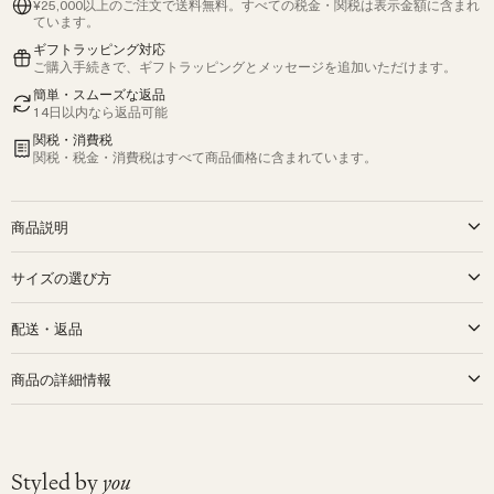
¥25,000以上のご注文で送料無料。すべての税金・関税は表示金額に含まれ
ています。
ギフトラッピング対応
ご購入手続きで、ギフトラッピングとメッセージを追加いただけます。
簡単・スムーズな返品
14日以内なら返品可能
関税・消費税
関税・税金・消費税はすべて商品価格に含まれています。
商品説明
10年以上愛され続けている人気アイテム
サイズの選び方
オーガニックコットン100%、220g
Organic Zooの象徴的な Milkボディスーツは、ベビーのワードローブの必
ギフト選びの際に、もっとも多くいただくのが サイズに関するご質問 で
配送・返品
需品。 贅沢なやわらかさの生地で昼も夜も心地よく過ごせます。"ミル
す。 そこで、より選びやすくなるようにサイズ選びのポイントをまとめ
ク" プリント、ラウンドクルーネック、簡単に着替えができるスナップボ
ました。
タン。靴下とボンネットと一緒にコーディネートするとキュート。
配送
商品の詳細情報
英国デザイン、ヨーロッパ製
通常配送（9営業日以内）：¥1,980
Organic Zoo のお洋服は、心地よさとほどよいゆとりを大切にデザイン
Organic Zooの服はユニセックスで着まわしできるようデザインされてい
されています。ボクシーでゆったりとしたシルエットが多いため、さま
素材
Cotton
ます。お子さんに合ったサイズを見つけるには、上のサイズ表リンクを
エクスプレス配送（4営業日以内）：¥4,000
ざまな体型のお子さんにフィットし、サイズ選びに迷いにくいのが特徴
柄
Solid Colour
ご利用ください。こちらの年齢はガイドラインです。お子さんの実際の
です。
袖丈
Long Sleeve
サイズを計測して頂くことをおすすめしています。
¥25,000以上のご注文で送料無料
Styled by
you
ブランド
Organic Zoo