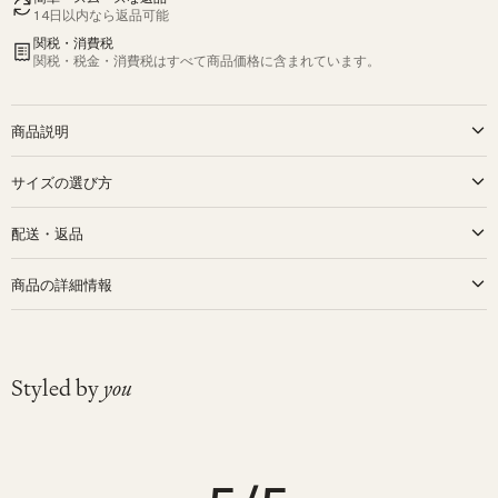
14日以内なら返品可能
関税・消費税
関税・税金・消費税はすべて商品価格に含まれています。
商品説明
This knitted Tiger Rattle with a delicate bell is the perfect companion for
サイズの選び方
new born babies.
Carefully knitted and embroidered by hand, it will make a beautiful gift for
ギフト選びの際に、もっとも多くいただくのが サイズに関するご質問 で
配送・返品
a little one to keep in for life.
す。 そこで、より選びやすくなるようにサイズ選びのポイントをまとめ
Hand knitted in 100% Baby Alpaca wool
ました。
Bell inside to stimulate hearing
配送
商品の詳細情報
Hypoallergenic and antibacterial material
通常配送（9営業日以内）：¥1,980
Organic Zoo のお洋服は、心地よさとほどよいゆとりを大切にデザイン
Eco-friendly and non-toxic dyes
Filling: PP fibres (recycled plastic bottles)
されています。ボクシーでゆったりとしたシルエットが多いため、さま
素材
Wool
エクスプレス配送（4営業日以内）：¥4,000
Size: approximately 14 cm (6″)
ざまな体型のお子さんにフィットし、サイズ選びに迷いにくいのが特徴
ブランド
Main Sauvage
CE-Certified. Suitable from birth.
です。
¥25,000以上のご注文で送料無料
Styled by
you
サイズ選びのポイント:
関税・消費税込み
午後1時（GMT）までのご注文は、当日発送いたします。
新生児
- 0-3ヶ月サイズは、生後3か月頃までの赤ちゃんに快適に着ていた
簡単返品
だけるサイズです。できるだけ長く着用したいという場合は、ワンサイ
返品は商品到着後14日以内に承ります。
ズ上もご検討ください。