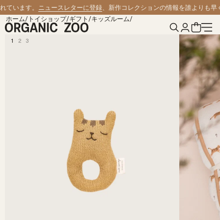
コンテンツへスキップ
れています。
ニュースレターに登録
、新作コレクションの情報を誰よりも早く
ホーム
/
トイショップ
/
ギフト
/
キッズルーム
/
1
2
3