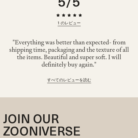
5
/5
未使用・未洗濯で、受け取った時と同じ状態でご返送ください。
返品に関するよくある質問は
こちら
。
キッズ
- トップスは、少しゆとりを持たせたい場合にはサイズアップがお
すすめです。ボトムスやロンパースは、基本的に月齢に合ったサイズで
問題ありません。迷った場合は、ワンサイズ上をお選びいただくと安心
1
のレビュー
です。
"Everything was better than expected- from
shipping time, packaging and the texture of all
the items. Beautiful and super soft. I will
definitely buy again."
すべてのレビューを読む
JOIN OUR
ZOONIVERSE